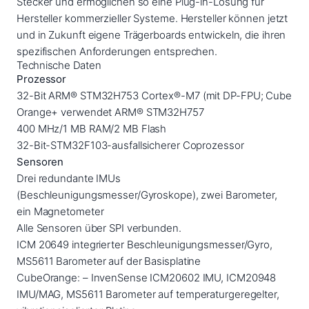
Stecker und ermöglichen so eine Plug-in-Lösung für
Hersteller kommerzieller Systeme. Hersteller können jetzt
und in Zukunft eigene Trägerboards entwickeln, die ihren
spezifischen Anforderungen entsprechen.
Technische Daten
Prozessor
32-Bit ARM® STM32H753 Cortex®-M7 (mit DP-FPU; Cube
Orange+ verwendet ARM® STM32H757
400 MHz/1 MB RAM/2 MB Flash
32-Bit-STM32F103-ausfallsicherer Coprozessor
Sensoren
Drei redundante IMUs
(Beschleunigungsmesser/Gyroskope), zwei Barometer,
ein Magnetometer
Alle Sensoren über SPI verbunden.
ICM 20649 integrierter Beschleunigungsmesser/Gyro,
MS5611 Barometer auf der Basisplatine
CubeOrange: – InvenSense ICM20602 IMU, ICM20948
IMU/MAG, MS5611 Barometer auf temperaturgeregelter,