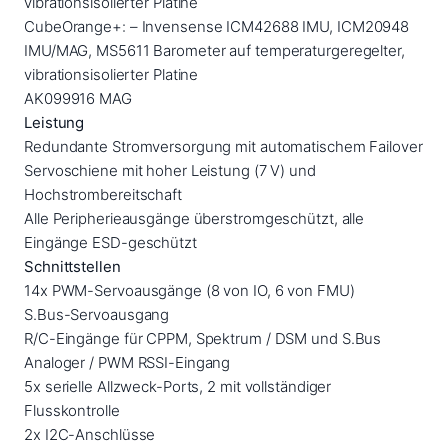
vibrationsisolierter Platine
CubeOrange+: – Invensense ICM42688 IMU, ICM20948
IMU/MAG, MS5611 Barometer auf temperaturgeregelter,
vibrationsisolierter Platine
AK099916 MAG
Leistung
Redundante Stromversorgung mit automatischem Failover
Servoschiene mit hoher Leistung (7 V) und
Hochstrombereitschaft
Alle Peripherieausgänge überstromgeschützt, alle
Eingänge ESD-geschützt
Schnittstellen
14x PWM-Servoausgänge (8 von IO, 6 von FMU)
S.Bus-Servoausgang
R/C-Eingänge für CPPM, Spektrum / DSM und S.Bus
Analoger / PWM RSSI-Eingang
5x serielle Allzweck-Ports, 2 mit vollständiger
Flusskontrolle
2x I2C-Anschlüsse