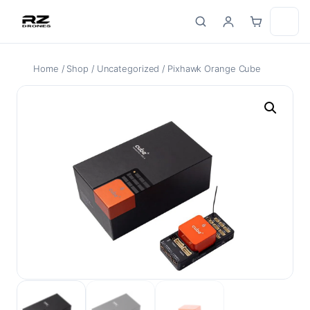
Skip
to
content
Home
/
Shop
/
Uncategorized
/ Pixhawk Orange Cube