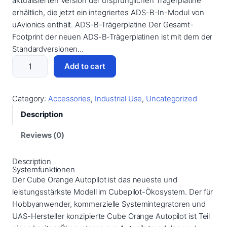
aktualisierten Version der ursprünglichen Trägerplatine
erhältlich, die jetzt ein integriertes ADS-B-In-Modul von
uAvionics enthält. ADS-B-Trägerplatine Der Gesamt-
Footprint der neuen ADS-B-Trägerplatinen ist mit dem der
Standardversionen…
P
Add to cart
i
x
h
Category:
Accessories
, 
Industrial Use
, 
Uncategorized
a
Description
w
k
Reviews (0)
O
r
Description
Systemfunktionen
a
Der Cube Orange Autopilot ist das neueste und
n
leistungsstärkste Modell im Cubepilot-Ökosystem. Der für
g
Hobbyanwender, kommerzielle Systemintegratoren und
e
UAS-Hersteller konzipierte Cube Orange Autopilot ist Teil
C