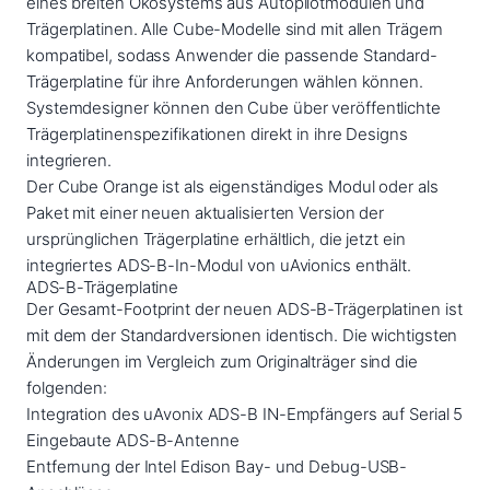
eines breiten Ökosystems aus Autopilotmodulen und
u
Trägerplatinen. Alle Cube-Modelle sind mit allen Trägern
b
kompatibel, sodass Anwender die passende Standard-
e
Trägerplatine für ihre Anforderungen wählen können.
q
Systemdesigner können den Cube über veröffentlichte
u
Trägerplatinenspezifikationen direkt in ihre Designs
a
integrieren.
n
Der Cube Orange ist als eigenständiges Modul oder als
t
Paket mit einer neuen aktualisierten Version der
i
ursprünglichen Trägerplatine erhältlich, die jetzt ein
t
integriertes ADS-B-In-Modul von uAvionics enthält.
y
ADS-B-Trägerplatine
Der Gesamt-Footprint der neuen ADS-B-Trägerplatinen ist
mit dem der Standardversionen identisch. Die wichtigsten
Änderungen im Vergleich zum Originalträger sind die
folgenden:
Integration des uAvonix ADS-B IN-Empfängers auf Serial 5
Eingebaute ADS-B-Antenne
Entfernung der Intel Edison Bay- und Debug-USB-